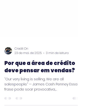
Credit On
23 de mai. de 2025
3 min de leitura
Por que a área de crédito
deve pensar em vendas?
“Our very living is selling. We are all
salespeople.” — James Cash Penney Essa
frase pode soar provocativa,
especialmente fora do...