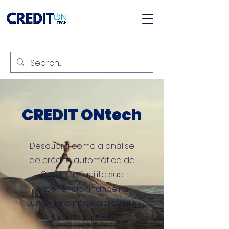
CREDIT ONtech
Descubra como a análise
de crédito automática da
CreditOn facilita sua
experiência financeira.
Junte-se a nós e aproveite
soluções rápidas e