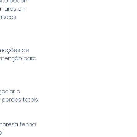
dito podem 
 juros em 
riscos 
omoções de 
 atenção para 
ociar o 
 perdas totais.
empresa tenha 
e 