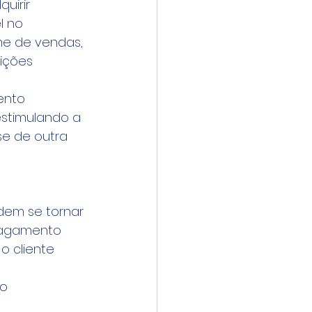
uirir 
l no 
e de vendas, 
ições 
ento 
estimulando a 
se de outra 
dem se tornar 
pagamento 
o cliente 
o 