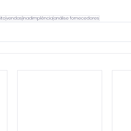
ito
vendas
inadimplência
análise fornecedores