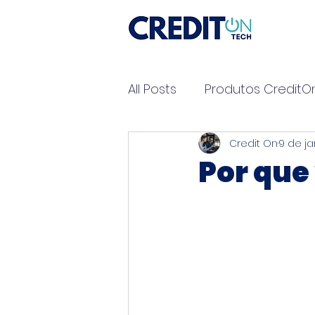
All Posts
Produtos CreditO
Credit On
9 de ja
Por que