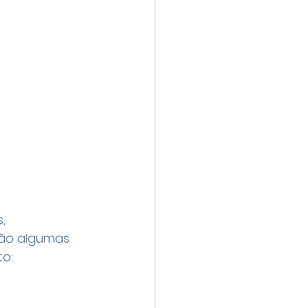
, 
tão algumas 
to: