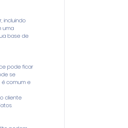
 incluindo 
m uma 
ua base de 
ce pode ficar 
de se 
o é comum e 
o cliente 
atos.