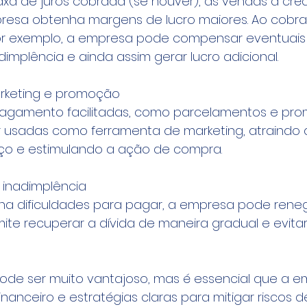
a de juros cobrada (se houver), as vendas a cré
presa obtenha margens de lucro maiores. Ao cobrar
r exemplo, a empresa pode compensar eventuais 
dimplência e ainda assim gerar lucro adicional.
arketing e promoção
pagamento facilitadas, como parcelamentos e pr
r usadas como ferramenta de marketing, atraindo
iço e estimulando a ação de compra.
 inadimplência
nha dificuldades para pagar, a empresa pode reneg
mite recuperar a dívida de maneira gradual e evitar
pode ser muito vantajoso, mas é essencial que a 
nanceiro e estratégias claras para mitigar riscos d