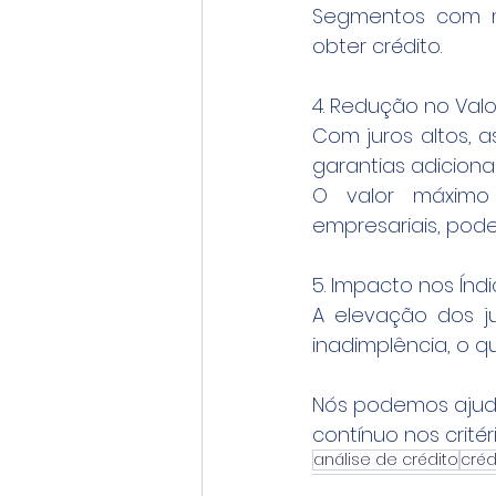
Segmentos com me
obter crédito.
4. Redução no Valo
Com juros altos, a
garantias adicionai
O valor máximo
empresariais, pode
5. Impacto nos Índ
A elevação dos ju
inadimplência, o q
Nós podemos ajuda
contínuo nos crité
análise de crédito
créd