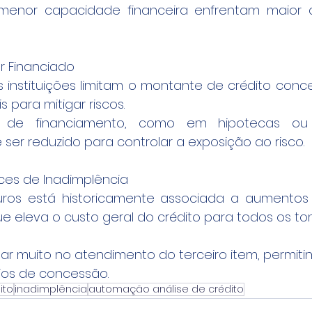
nor capacidade financeira enfrentam maior di
r Financiado
s instituições limitam o montante de crédito conce
s para mitigar riscos.
 de financiamento, como em hipotecas ou 
 ser reduzido para controlar a exposição ao risco.
ices de Inadimplência
ros está historicamente associada a aumentos n
ue eleva o custo geral do crédito para todos os t
r muito no atendimento do terceiro item, permitin
rios de concessão.
ito
inadimplência
automação análise de crédito