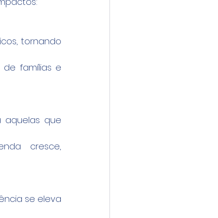
impactos:
cos, tornando 
e famílias e 
 aquelas que 
nda cresce, 
ência se eleva 