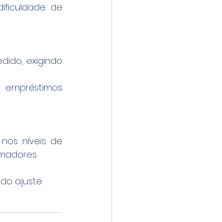
ficuldade de 
dido, exigindo 
empréstimos 
os níveis de 
omadores.
do ajuste 