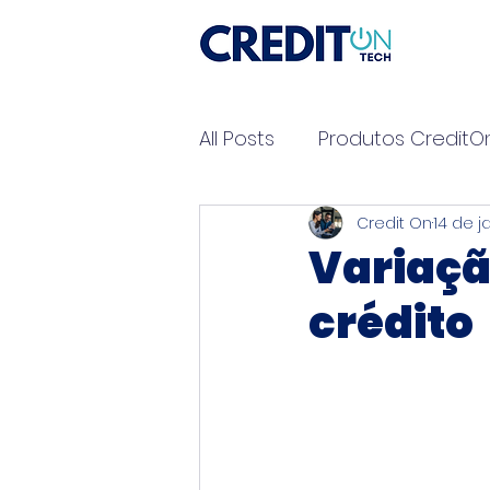
All Posts
Produtos CreditO
Credit On
14 de j
Variaçã
crédito