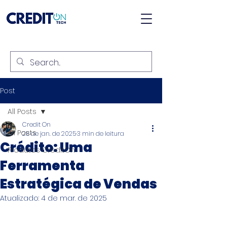
Post
All Posts
Credit On
All Posts
28 de jan. de 2025
3 min de leitura
Crédito: Uma
Produtos CreditOn
Ferramenta
Estratégica de Vendas
Atualizado:
4 de mar. de 2025