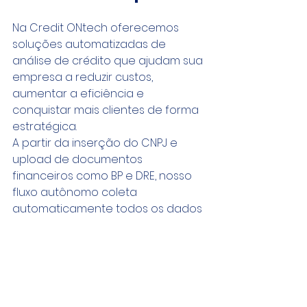
Na Credit ONtech oferecemos 
soluções automatizadas de 
análise de crédito que ajudam sua 
empresa a reduzir custos, 
aumentar a eficiência e 
conquistar mais clientes de forma 
estratégica.
A partir da inserção do CNPJ e 
upload de documentos 
financeiros como BP e DRE, nosso 
fluxo autônomo coleta 
automaticamente todos os dados 
necessários e executa a política 
de crédito embarcada e 
customizada pela sua 
empresa, analisando e gerando 
as informações necessárias para 